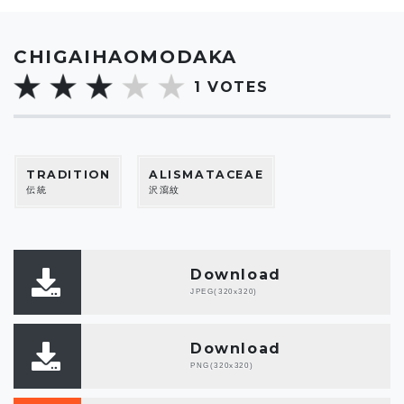
CHIGAIHAOMODAKA
1
VOTES
TRADITION
ALISMATACEAE
伝統
沢瀉紋
Download
JPEG(320x320)
Download
PNG(320x320)