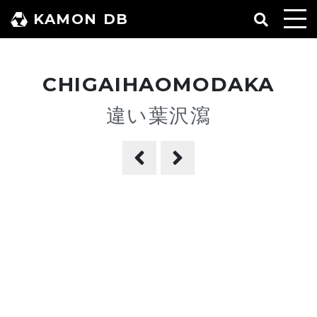
コ
KAMON DB
ン
テ
ン
CHIGAIHAOMODAKA
ツ
へ
違い葉沢瀉
ス
キ
ッ
プ