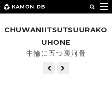
コ
KAMON DB
ン
テ
ン
CHUWANIITSUTSUURAKO
ツ
へ
UHONE
ス
中輪に五つ裏河骨
キ
ッ
プ