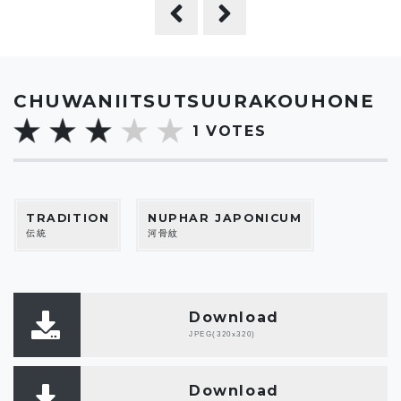
CHUWANIITSUTSUURAKOUHONE
1
VOTES
TRADITION
NUPHAR JAPONICUM
伝統
河骨紋
Download
JPEG(320x320)
Download