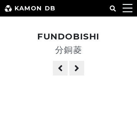
コ
KAMON DB
ン
テ
ン
FUNDOBISHI
ツ
へ
分銅菱
ス
キ
ッ
プ