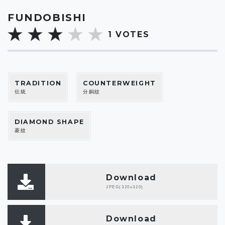
FUNDOBISHI
1
VOTES
TRADITION
COUNTERWEIGHT
伝統
分銅紋
DIAMOND SHAPE
菱紋
Download
JPEG(320x320)
Download