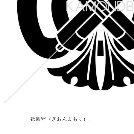
祇園守（ぎおんまもり）。