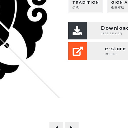
TRADITION
GION 
伝統
祇園守紋
Downloa
JPEG(320x320)
e-store
IMG SET