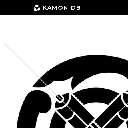
コ
KAMON DB
ン
テ
ン
ツ
へ
ス
キ
ッ
プ