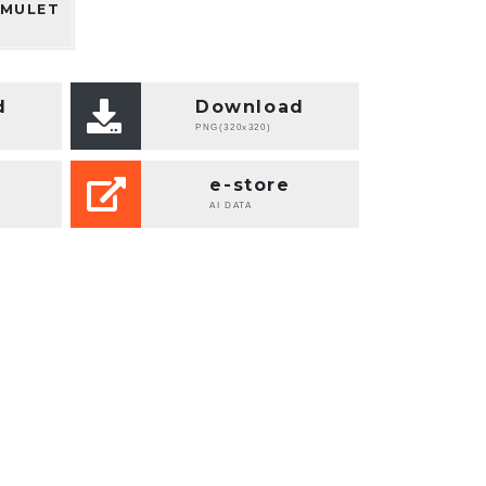
AMULET
d
Download
PNG(320x320)
e-store
AI DATA