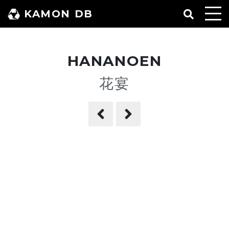
コ
KAMON DB
ン
テ
ン
HANANOEN
ツ
へ
花宴
ス
キ
ッ
プ