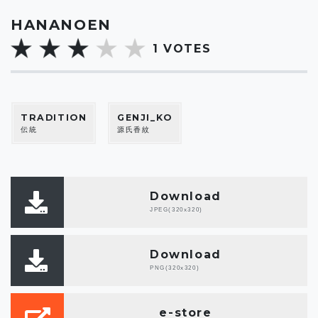
HANANOEN
1
VOTES
TRADITION
GENJI_KO
伝統
源氏香紋
Download
JPEG(320x320)
Download
PNG(320x320)
e-store