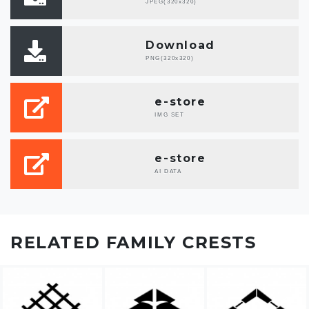
JPEG(320x320)
Download
PNG(320x320)
e-store
IMG SET
e-store
AI DATA
RELATED FAMILY CRESTS