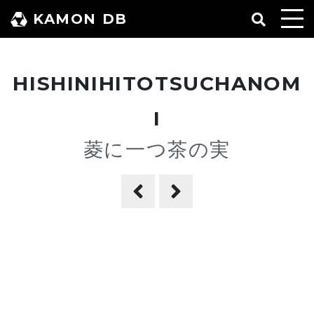
コ
KAMON DB
ン
テ
ン
HISHINIHITOTSUCHANOM
ツ
へ
I
ス
菱に一つ茶の実
キ
ッ
プ