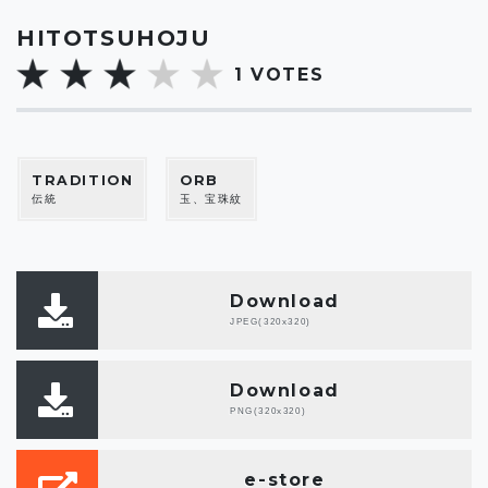
HITOTSUHOJU
1
VOTES
TRADITION
ORB
伝統
玉、宝珠紋
Download
JPEG(320x320)
Download
PNG(320x320)
e-store