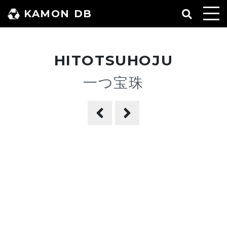
コ
KAMON DB
ン
テ
ン
HITOTSUHOJU
ツ
へ
一つ宝珠
ス
キ
ッ
プ