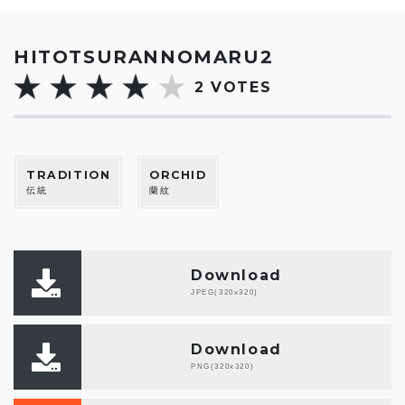
HITOTSURANNOMARU2
2
VOTES
TRADITION
ORCHID
伝統
蘭紋
Download
JPEG(320x320)
Download
PNG(320x320)