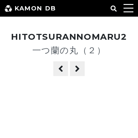
コ
KAMON DB
ン
テ
ン
HITOTSURANNOMARU2
ツ
へ
一つ蘭の丸（２）
ス
キ
ッ
プ