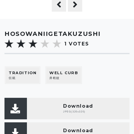
HOSOWANIIGETAKUZUSHI
1
VOTES
TRADITION
WELL CURB
伝統
井桁紋
Download
JPEG(320x320)
Download