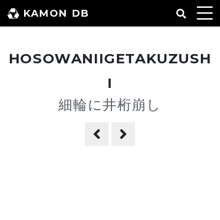
コ
KAMON DB
ン
テ
ン
HOSOWANIIGETAKUZUSH
ツ
へ
I
ス
細輪に井桁崩し
キ
ッ
プ