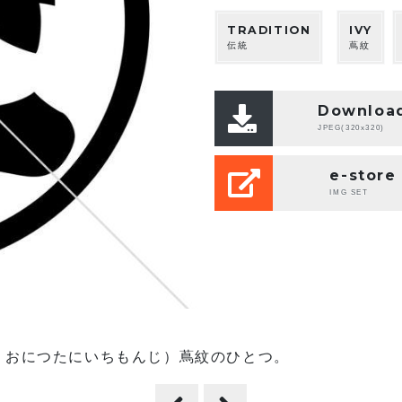
TRADITION
IVY
伝統
蔦紋
Downloa
JPEG(320x320)
e-store
IMG SET
りおにつたにいちもんじ）蔦紋のひとつ。