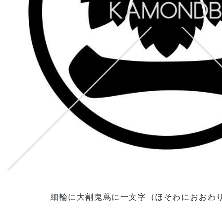
細輪に大割鬼蔦に一文字（ほそわにおおわ