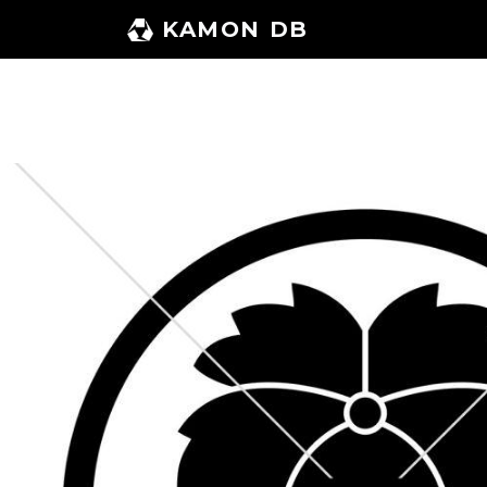
コ
KAMON DB
ン
テ
ン
ツ
へ
ス
キ
ッ
プ