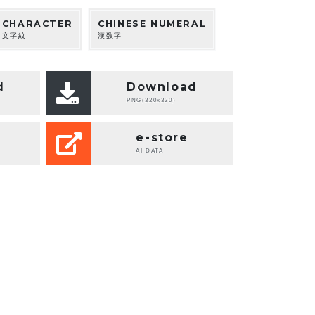
CHARACTER
CHINESE NUMERAL
文字紋
漢数字
d
Download
PNG(320x320)
e-store
AI DATA