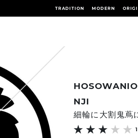
TRADITION
MODERN
ORIG
HOSOWANIO
NJI
細輪に大割鬼蔦
1