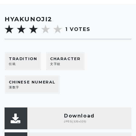
HYAKUNOJI2
1
VOTES
TRADITION
CHARACTER
伝統
文字紋
CHINESE NUMERAL
漢数字
Download
JPEG(320x320)