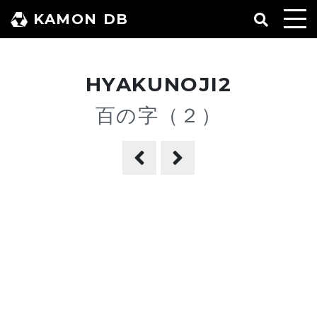
コ
KAMON DB
ン
テ
ン
HYAKUNOJI2
ツ
へ
百の字（２）
ス
キ
ッ
プ