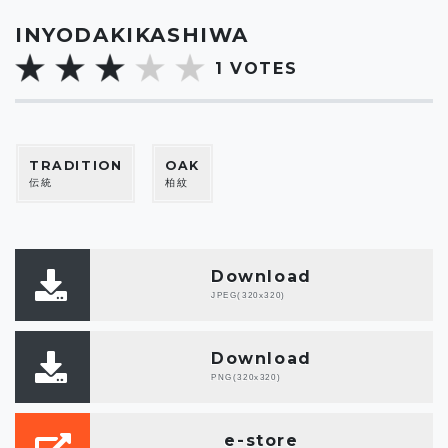
INYODAKIKASHIWA
1
VOTES
TRADITION
OAK
伝統
柏紋
Download
JPEG(320x320)
Download
PNG(320x320)
e-store