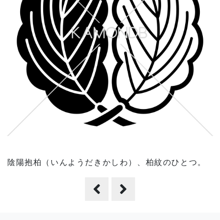
陰陽抱柏（いんようだきかしわ）、柏紋のひとつ。