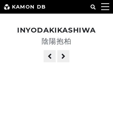
コ
KAMON DB
ン
テ
ン
INYODAKIKASHIWA
ツ
へ
陰陽抱柏
ス
キ
ッ
プ