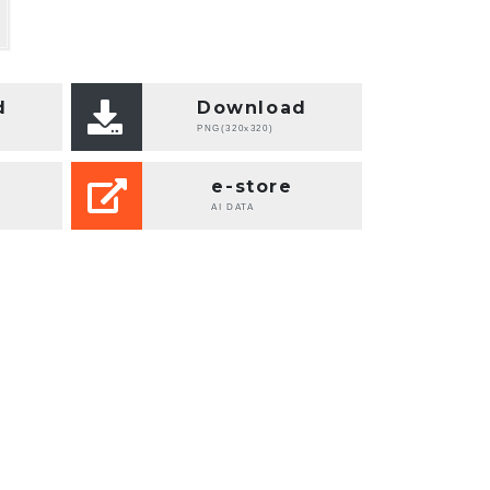
d
Download
PNG(320x320)
e-store
AI DATA