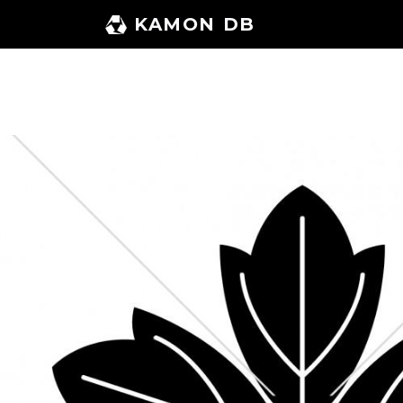
コ
KAMON DB
ン
テ
ン
ツ
へ
ス
キ
ッ
プ