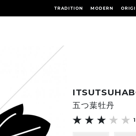
TRADITION
MODERN
ORIG
ITSUTSUHA
五つ葉牡丹
1