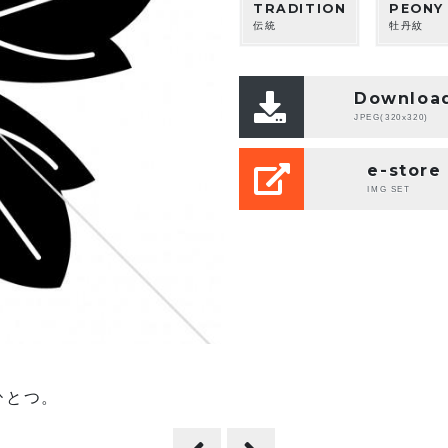
TRADITION
PEONY
伝統
牡丹紋
Downloa
JPEG(320x320)
e-store
IMG SET
ひとつ。