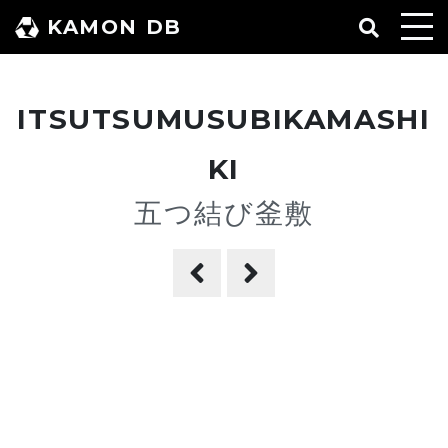
コ
KAMON DB
ン
テ
ン
ITSUTSUMUSUBIKAMASHI
ツ
へ
KI
ス
五つ結び釜敷
キ
ッ
プ