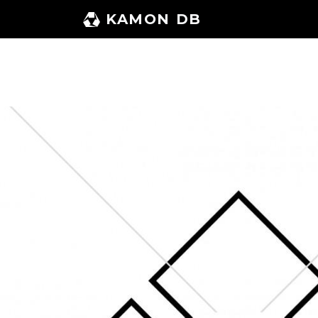
コ
KAMON DB
ン
テ
ン
ツ
へ
ス
キ
ッ
プ