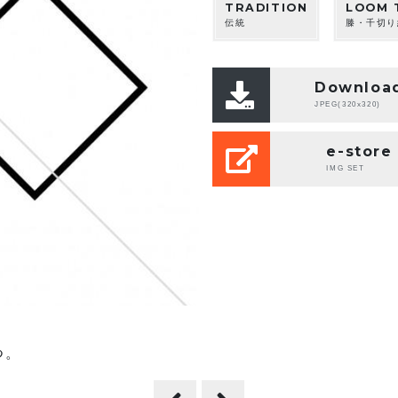
TRADITION
LOOM 
伝統
榺・千切り
Downloa
JPEG(320x320)
e-store
IMG SET
つ。