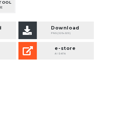
TOOL
紋
d
Download
PNG(320x320)
e-store
AI DATA