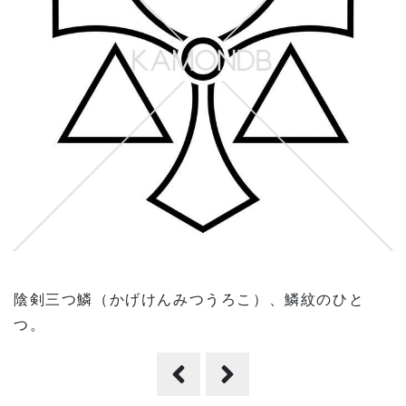
陰剣三つ鱗（かげけんみつうろこ）、鱗紋のひと
つ。