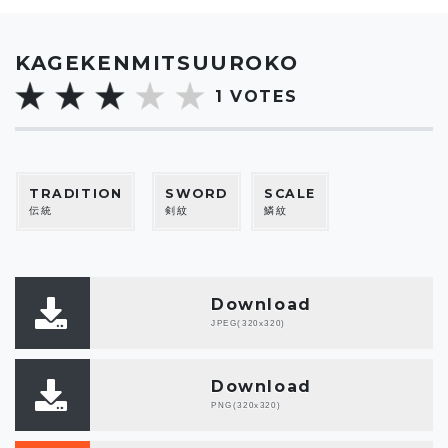
KAGEKENMITSUUROKO
1
VOTES
TRADITION
SWORD
SCALE
伝統
剣紋
鱗紋
Download
JPEG(320x320)
Download
PNG(320x320)