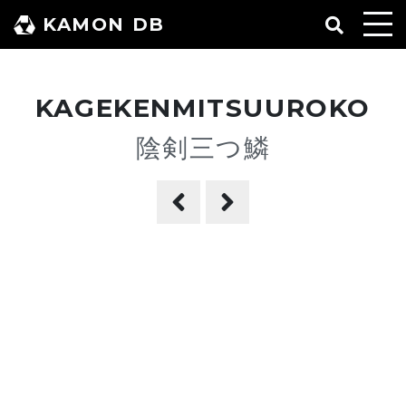
コ
KAMON DB
ン
テ
ン
KAGEKENMITSUUROKO
ツ
へ
陰剣三つ鱗
ス
キ
ッ
プ