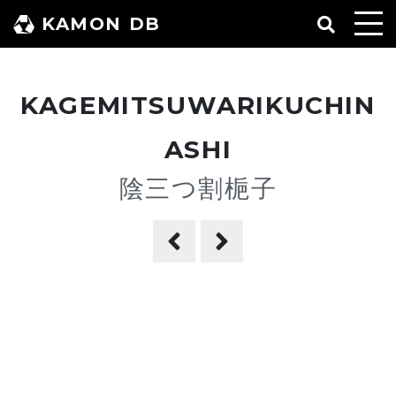
コ
KAMON DB
ン
テ
ン
KAGEMITSUWARIKUCHIN
ツ
へ
ASHI
ス
陰三つ割梔子
キ
ッ
プ