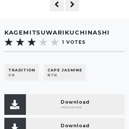
KAGEMITSUWARIKUCHINASHI
1
VOTES
TRADITION
CAPE JASMINE
伝統
梔子紋
Download
JPEG(320x320)
Download