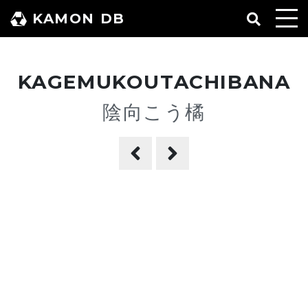
コ
KAMON DB
ン
テ
ン
KAGEMUKOUTACHIBANA
ツ
へ
陰向こう橘
ス
キ
ッ
プ