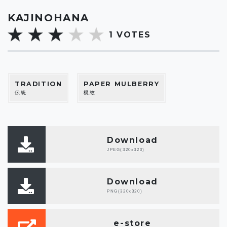
KAJINOHANA
1
VOTES
TRADITION
PAPER MULBERRY
伝統
梶紋
Download
JPEG(320x320)
Download
PNG(320x320)
e-store