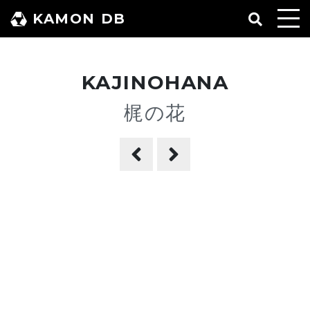
コ
KAMON DB
ン
テ
ン
KAJINOHANA
ツ
へ
梶の花
ス
キ
ッ
プ