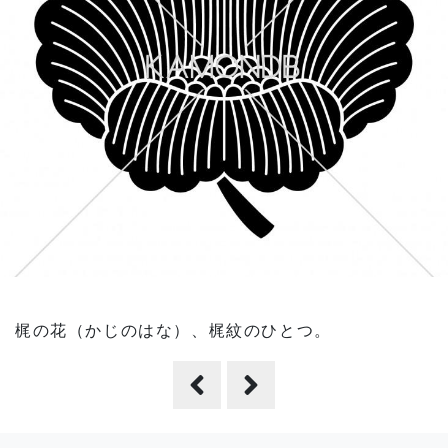
梶の花（かじのはな）、梶紋のひとつ。