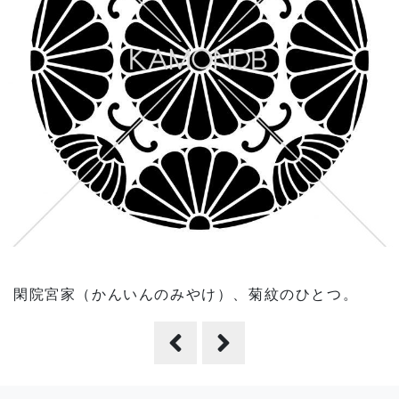
閑院宮家（かんいんのみやけ）、菊紋のひとつ。