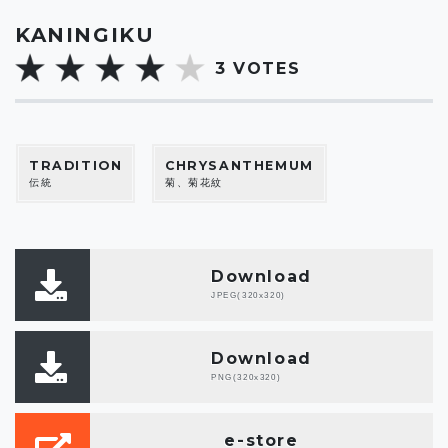
KANINGIKU
3
VOTES
TRADITION
CHRYSANTHEMUM
伝統
菊、菊花紋
Download
JPEG(320x320)
Download
PNG(320x320)
e-store