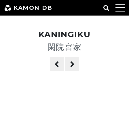
コ
KAMON DB
ン
テ
ン
KANINGIKU
ツ
へ
閑院宮家
ス
キ
ッ
プ