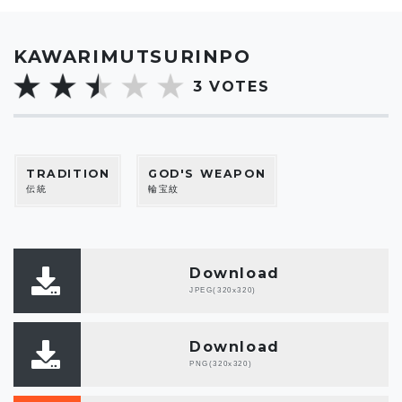
KAWARIMUTSURINPO
3
VOTES
TRADITION
GOD'S WEAPON
伝統
輪宝紋
Download
JPEG(320x320)
Download
PNG(320x320)