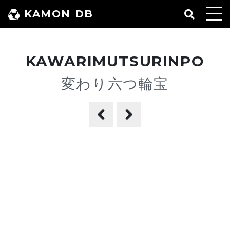
コ
KAMON DB
ン
テ
ン
KAWARIMUTSURINPO
ツ
へ
変わり六つ輪宝
ス
キ
ッ
プ