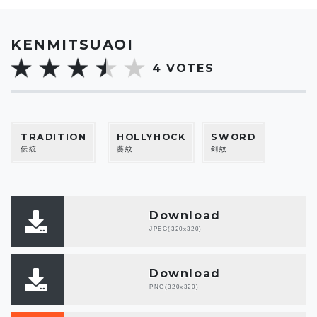
KENMITSUAOI
4
VOTES
TRADITION
HOLLYHOCK
SWORD
伝統
葵紋
剣紋
Download
JPEG(320x320)
Download
PNG(320x320)