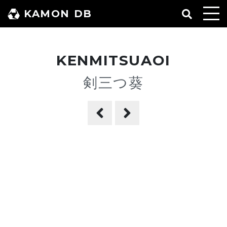
コ
KAMON DB
ン
テ
ン
KENMITSUAOI
ツ
へ
剣三つ葵
ス
キ
ッ
プ