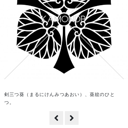
剣三つ葵（まるにけんみつあおい）、葵紋のひと
つ。