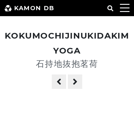
コ
KAMON DB
ン
テ
ン
KOKUMOCHIJINUKIDAKIM
ツ
へ
YOGA
ス
石持地抜抱茗荷
キ
ッ
プ