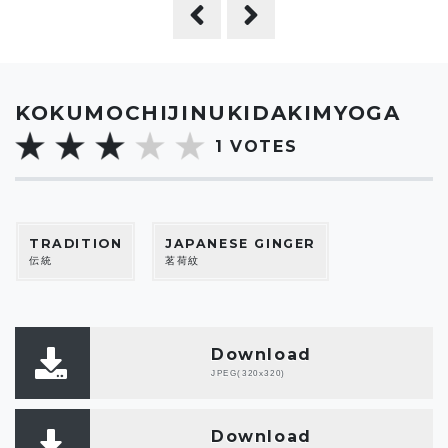
KOKUMOCHIJINUKIDAKIMYOGA
1
VOTES
TRADITION
JAPANESE GINGER
伝統
茗荷紋
Download
JPEG(320x320)
Download