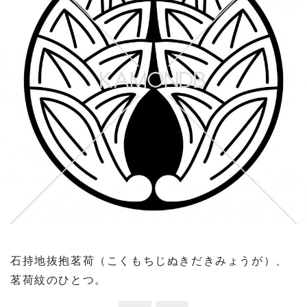
石持地抜抱茗荷（こくもちじぬきだきみょうが）、
茗荷紋のひとつ。