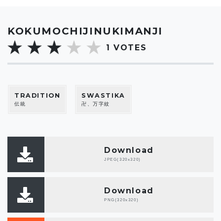
KOKUMOCHIJINUKIMANJI
1
VOTES
TRADITION
SWASTIKA
伝統
卍、万字紋
Download
JPEG(320x320)
Download
PNG(320x320)