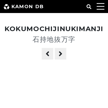
コ
KAMON DB
ン
テ
ン
KOKUMOCHIJINUKIMANJI
ツ
へ
石持地抜万字
ス
キ
ッ
プ