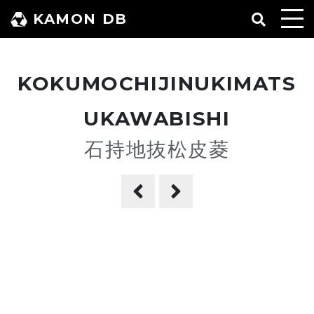
コ
KAMON DB
ン
テ
ン
KOKUMOCHIJINUKIMATS
ツ
へ
UKAWABISHI
ス
石持地抜松皮菱
キ
ッ
プ