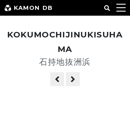
コ
KAMON DB
ン
テ
ン
KOKUMOCHIJINUKISUHA
ツ
へ
MA
ス
石持地抜洲浜
キ
ッ
プ