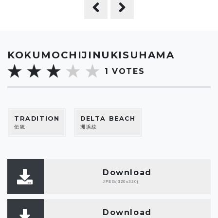
KOKUMOCHIJINUKISUHAMA
1
VOTES
TRADITION
DELTA BEACH
伝統
洲浜紋
Download
JPEG(320x320)
Download