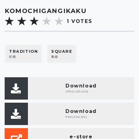
KOMOCHIGANGIKAKU
1
VOTES
TRADITION
SQUARE
伝統
角紋
Download
JPEG(320x320)
Download
PNG(320x320)
e-store