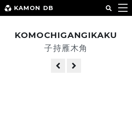
コ
KAMON DB
ン
テ
ン
KOMOCHIGANGIKAKU
ツ
へ
子持雁木角
ス
キ
ッ
プ