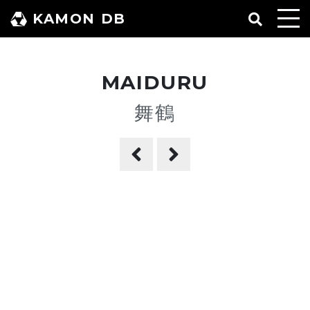
コ
KAMON DB
ン
テ
ン
MAIDURU
ツ
へ
舞鶴
ス
キ
ッ
プ