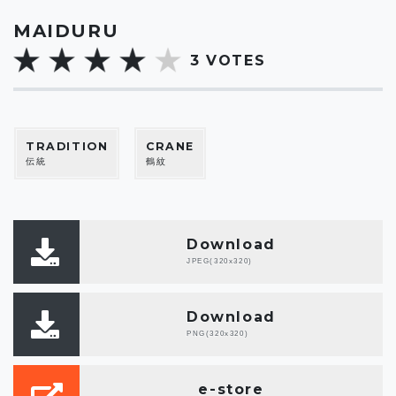
MAIDURU
3
VOTES
TRADITION
CRANE
伝統
鶴紋
Download
JPEG(320x320)
Download
PNG(320x320)
e-store