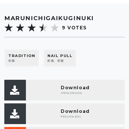
MARUNICHIGAIKUGINUKI
9
VOTES
TRADITION
NAIL PULL
伝統
釘抜、釘紋
Download
JPEG(320x320)
Download
PNG(320x320)