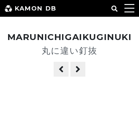
コ
KAMON DB
ン
テ
ン
MARUNICHIGAIKUGINUKI
ツ
へ
丸に違い釘抜
ス
キ
ッ
プ