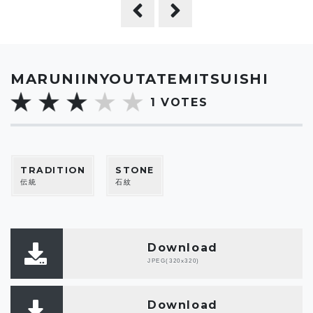
MARUNIINYOUTATEMITSUISHI
1
VOTES
TRADITION
STONE
伝統
石紋
Download
JPEG(320x320)
Download