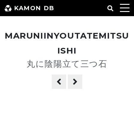
コ
KAMON DB
ン
テ
ン
MARUNIINYOUTATEMITSU
ツ
へ
ISHI
ス
丸に陰陽立て三つ石
キ
ッ
プ