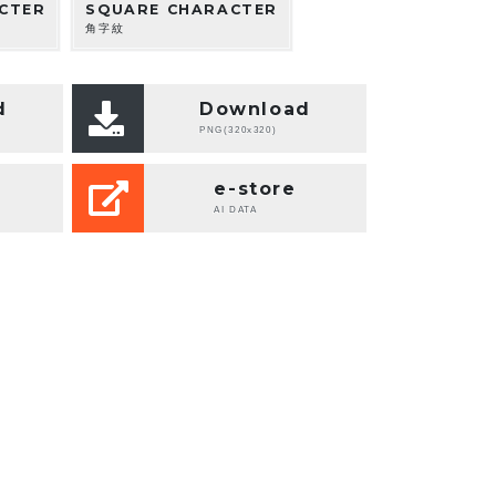
CTER
SQUARE CHARACTER
角字紋
d
Download
PNG(320x320)
e-store
AI DATA