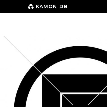
コ
KAMON DB
ン
テ
ン
ツ
へ
ス
キ
ッ
プ