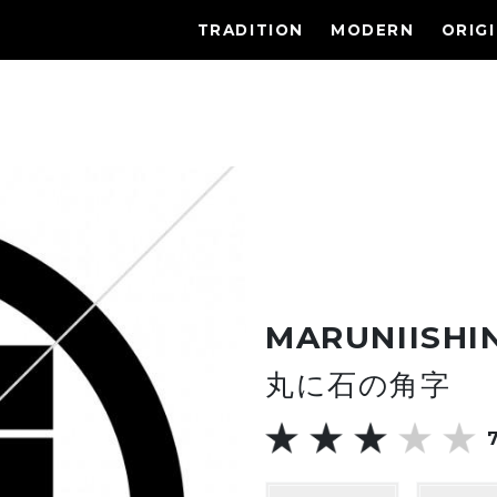
TRADITION
MODERN
ORIG
MARUNIISHI
丸に石の角字