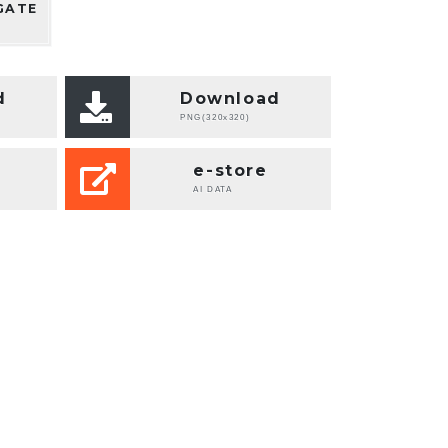
GATE
d
Download
PNG(320x320)
e-store
AI DATA