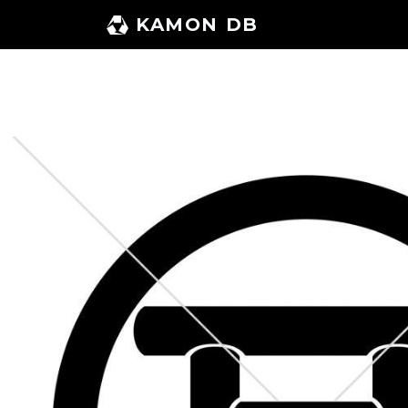
コ
KAMON DB
ン
テ
ン
ツ
へ
ス
キ
ッ
プ