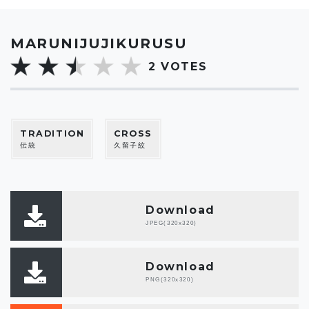
MARUNIJUJIKURUSU
2
VOTES
TRADITION
CROSS
伝統
久留子紋
Download
JPEG(320x320)
Download
PNG(320x320)