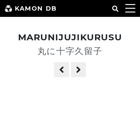
コ
KAMON DB
ン
テ
ン
MARUNIJUJIKURUSU
ツ
へ
丸に十字久留子
ス
キ
ッ
プ