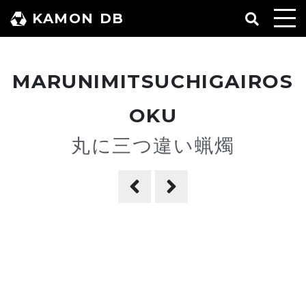
コ
KAMON DB
ン
テ
ン
MARUNIMITSUCHIGAIROS
ツ
へ
OKU
ス
丸に三つ違い蝋燭
キ
ッ
プ