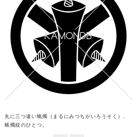
丸に三つ違い蝋燭（まるにみつちがいろうそく）、
蝋燭紋のひとつ。