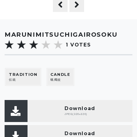
MARUNIMITSUCHIGAIROSOKU
1
VOTES
TRADITION
CANDLE
伝統
蝋燭紋
Download
JPEG(320x320)
Download