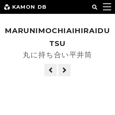
コ
KAMON DB
ン
テ
ン
MARUNIMOCHIAIHIRAIDU
ツ
へ
TSU
ス
丸に持ち合い平井筒
キ
ッ
プ