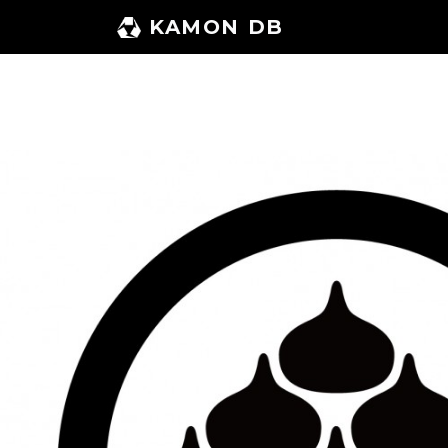
コ
KAMON DB
ン
テ
ン
ツ
へ
ス
キ
ッ
プ