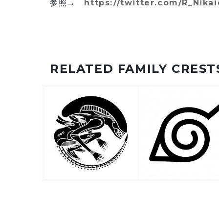
参照→
https://twitter.com/R_Nik
RELATED FAMILY CREST