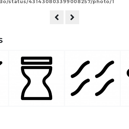
aido/status/431430803399008257/photo/1
S