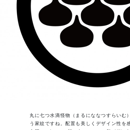
丸に七つ水滴怪物（まるにななつすらいむ
う家紋ですね。配置も美しくデザイン性を