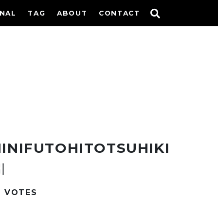
INAL
TAG
ABOUT
CONTACT
NIFUTOHITOTSUHIKI
引
2
VOTES