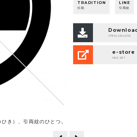
TRADITION
LINE
伝統
引両紋
Downloa
JPEG(320x320)
e-store
IMG SET
つひき）、引両紋のひとつ。