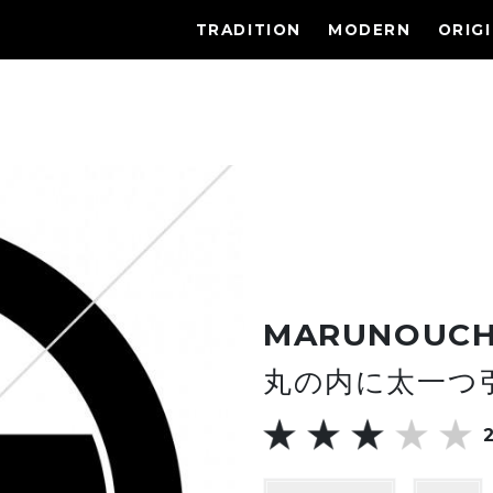
TRADITION
MODERN
ORIG
MARUNOUCHI
丸の内に太一つ