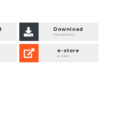
d
Download
PNG(320x320)
e-store
AI DATA