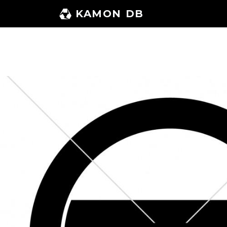
コ
KAMON DB
ン
テ
ン
ツ
へ
ス
キ
ッ
プ