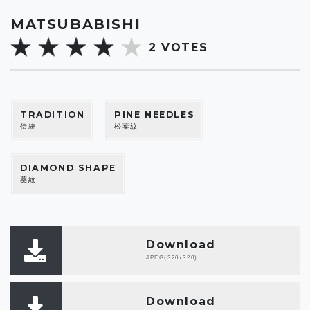
MATSUBABISHI
2
VOTES
TRADITION
PINE NEEDLES
伝統
松葉紋
DIAMOND SHAPE
菱紋
Download
JPEG(320x320)
Download