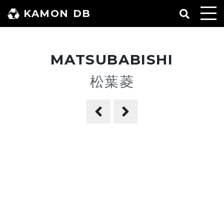
コ
KAMON DB
ン
テ
ン
MATSUBABISHI
ツ
へ
松葉菱
ス
キ
ッ
プ