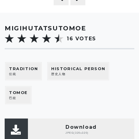
MIGIHUTATSUTOMOE
16
VOTES
TRADITION
HISTORICAL PERSON
伝統
歴史人物
TOMOE
巴紋
Download
JPEG(320x320)