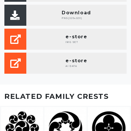
Download
PNG(320x320)
e-store
IMG SET
e-store
AI DATA
RELATED FAMILY CRESTS