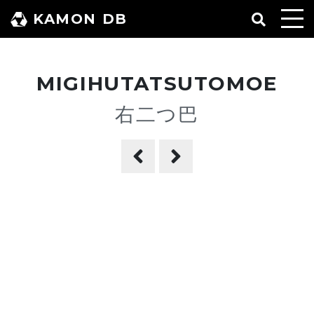
コ
KAMON DB
ン
テ
ン
MIGIHUTATSUTOMOE
ツ
へ
右二つ巴
ス
キ
ッ
プ