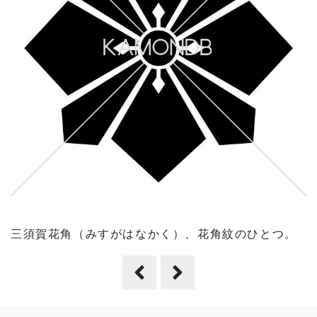
三須賀花角（みすがはなかく）、花角紋のひとつ。