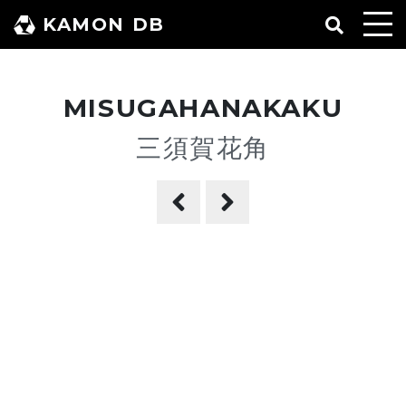
コ
KAMON DB
ン
テ
ン
MISUGAHANAKAKU
ツ
へ
三須賀花角
ス
キ
ッ
プ