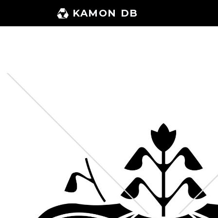
コ
KAMON DB
ン
テ
ン
ツ
へ
ス
キ
ッ
プ