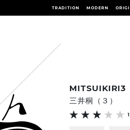
TRADITION
MODERN
ORIG
MITSUIKIRI3
三井桐（３）
1