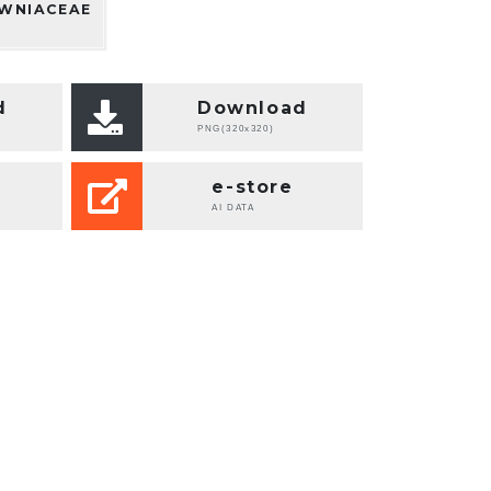
WNIACEAE
d
Download
PNG(320x320)
e-store
AI DATA