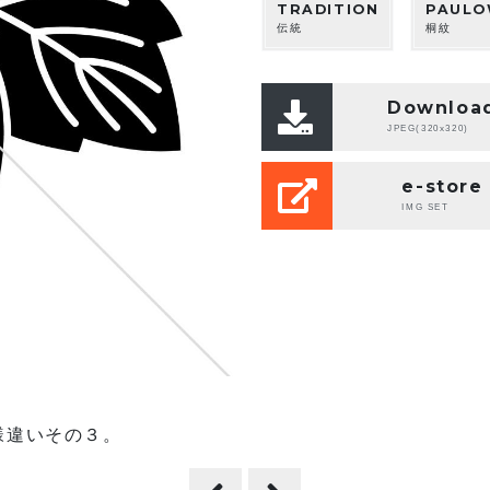
TRADITION
PAULO
伝統
桐紋
Downloa
JPEG(320x320)
e-store
IMG SET
様違いその３。