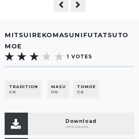
MITSUIREKOMASUNIFUTATSUTO
MOE
1
VOTES
TRADITION
MASU
TOMOE
伝統
枡紋
巴紋
Download
JPEG(320x320)