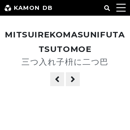
コ
KAMON DB
ン
テ
ン
MITSUIREKOMASUNIFUTA
ツ
へ
TSUTOMOE
ス
三つ入れ子枡に二つ巴
キ
ッ
プ