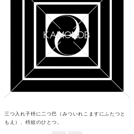
三つ入れ子枡に二つ巴（みついれこますにふたつと
もえ）、枡紋のひとつ。