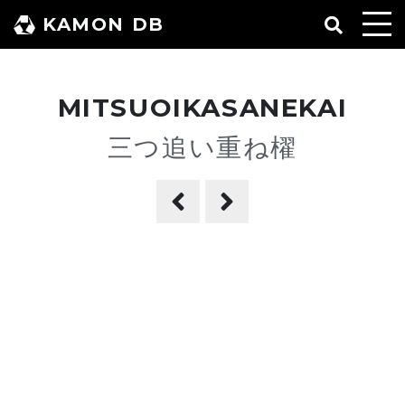
コ
KAMON DB
ン
テ
ン
MITSUOIKASANEKAI
ツ
へ
三つ追い重ね櫂
ス
キ
ッ
プ