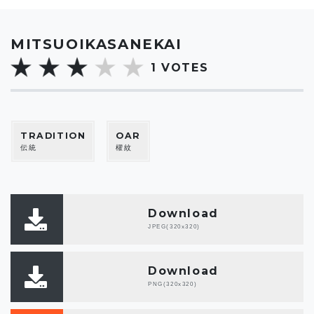
MITSUOIKASANEKAI
1
VOTES
TRADITION
OAR
伝統
櫂紋
Download
JPEG(320x320)
Download
PNG(320x320)