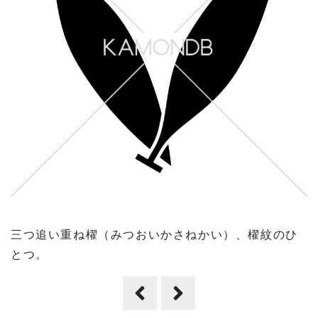
三つ追い重ね櫂（みつおいかさねかい）、櫂紋のひ
とつ。