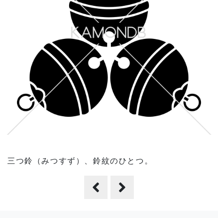
三つ鈴（みつすず）、鈴紋のひとつ。