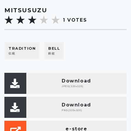
MITSUSUZU
1
VOTES
TRADITION
BELL
伝統
鈴紋
Download
JPEG(320x320)
Download
PNG(320x320)
e-store