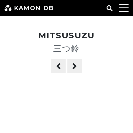
コ
KAMON DB
ン
テ
ン
MITSUSUZU
ツ
へ
三つ鈴
ス
キ
ッ
プ