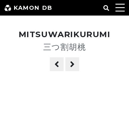
コ
KAMON DB
ン
テ
ン
MITSUWARIKURUMI
ツ
へ
三つ割胡桃
ス
キ
ッ
プ