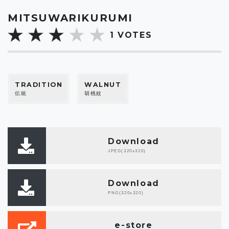
MITSUWARIKURUMI
1
VOTES
TRADITION
WALNUT
伝統
胡桃紋
Download
JPEG(320x320)
Download
PNG(320x320)
e-store