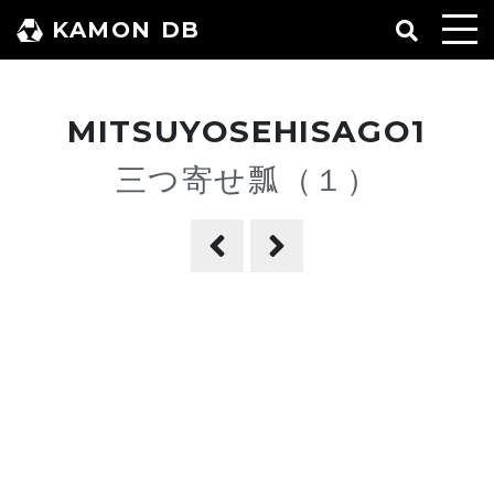
コ
KAMON DB
ン
テ
ン
MITSUYOSEHISAGO1
ツ
へ
三つ寄せ瓢（１）
ス
キ
ッ
プ