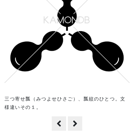
三つ寄せ瓢（みつよせひさご）、瓢紋のひとつ。文
様違いその１。