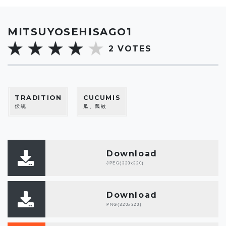
MITSUYOSEHISAGO1
2
VOTES
TRADITION
CUCUMIS
伝統
瓜、瓢紋
Download
JPEG(320x320)
Download
PNG(320x320)