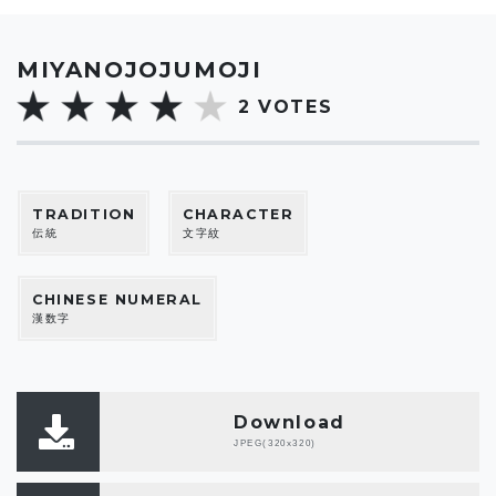
MIYANOJOJUMOJI
2
VOTES
TRADITION
CHARACTER
伝統
文字紋
CHINESE NUMERAL
漢数字
Download
JPEG(320x320)