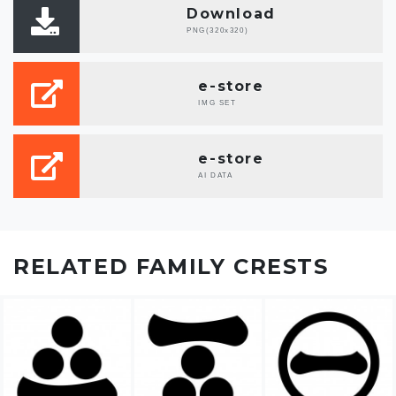
Download
PNG(320x320)
e-store
IMG SET
e-store
AI DATA
RELATED FAMILY CRESTS