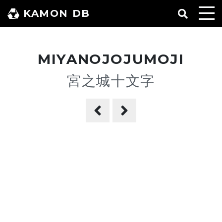
コ
KAMON DB
ン
テ
ン
MIYANOJOJUMOJI
ツ
へ
宮之城十文字
ス
キ
ッ
プ