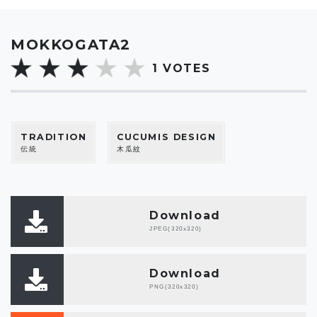
MOKKOGATA2
1
VOTES
TRADITION
CUCUMIS DESIGN
伝統
木瓜紋
Download
JPEG(320x320)
Download
PNG(320x320)