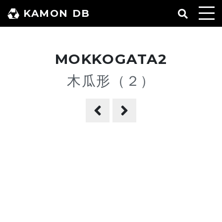
コ
KAMON DB
ン
テ
ン
MOKKOGATA2
ツ
へ
木瓜形（２）
ス
キ
ッ
プ