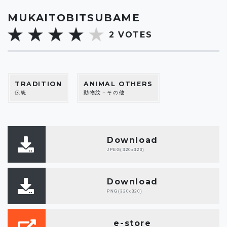
MUKAITOBITSUBAME
2
VOTES
TRADITION
ANIMAL OTHERS
伝統
動物紋－その他
Download
JPEG(320x320)
Download
PNG(320x320)
e-store