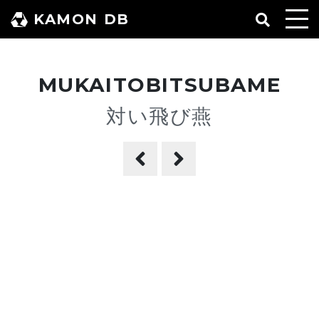
コ
KAMON DB
ン
テ
ン
MUKAITOBITSUBAME
ツ
へ
対い飛び燕
ス
キ
ッ
プ