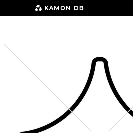
コ
KAMON DB
ン
テ
ン
ツ
へ
ス
キ
ッ
プ