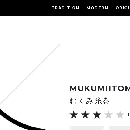
TRADITION
MODERN
ORIG
MUKUMIITO
むくみ糸巻
1