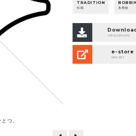
TRADITION
BOBBI
伝統
糸巻紋
Downloa
JPEG(320x320)
e-store
IMG SET
ひとつ。