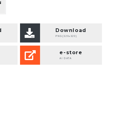
N
d
Download
PNG(320x320)
e-store
AI DATA